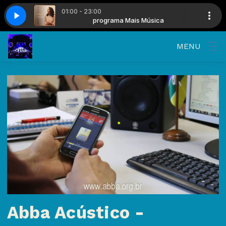
01:00 - 23:00
 Música
Alem do Rio Azul
programa Mais Música
Julia Vitoria - Alem do Rio Azul
MENU
Abba Acústico -