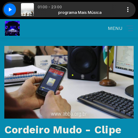
01:00 - 23:00
 Is To Come Live From Passion 2024
s Música
programa Mais Música
Passion - Kristian - He Who Is To C
MENU
Cordeiro Mudo - Clipe